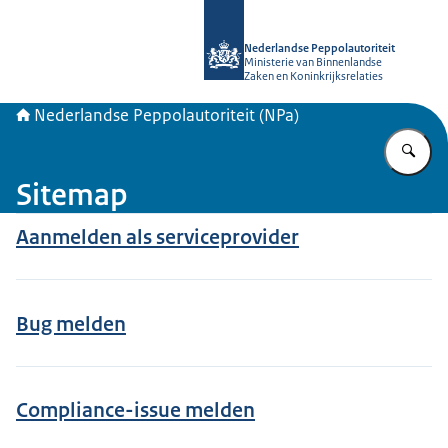
Naar de homepage van Nederlandse 
Nederlandse Peppolautoriteit
Ministerie van Binnenlandse
Zaken en Koninkrijksrelaties
Nederlandse Peppolautoriteit (NPa)
Vu
Sitemap
Aanmelden als serviceprovider
Bug melden
Compliance-issue melden