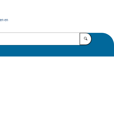
eppolautoriteit
en en
Vul in wat u z