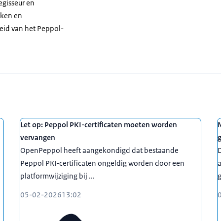
egisseur en
aken en
heid van het Peppol-
Let op: Peppol PKI-certificaten moeten worden
vervangen
OpenPeppol heeft aangekondigd dat bestaande
D
Peppol PKI-certificaten ongeldig worden door een
a
platformwijziging bij ...
g
05-02-2026
13:02