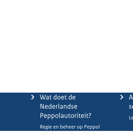
Menu
Wat doet de
A
Nederlandse
s
Peppolautoriteit?
L
Regie en beheer op Peppol