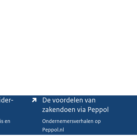
ider-
De voordelen van
zakendoen via Peppol
is en
Ondernemersverhalen op
Peppol.nl