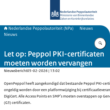
Naar de homepage van Nederlandse 
Nederlandse Peppolautoriteit
Ministerie van Binnenlandse
Zaken en Koninkrijksrelaties
Nederlandse Peppolautoriteit (NPa)
Nieuws
Nieuws
Vu
Let op: Peppol PKI-certificaten
moeten worden vervangen
Nieuwsbericht
05-02-2026 | 13:02
OpenPeppol heeft aangekondigd dat bestaande Peppol PKI-certi
ongeldig worden door een platformwijziging bij certificaatleveran
DigiCert. Alle Access Points en SMP’s moeten overstappen op Gen
(G3) certificaten.